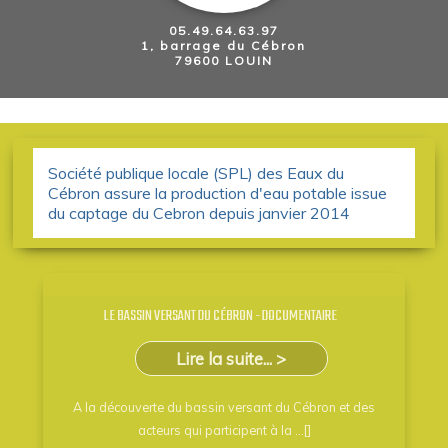
05.49.64.63.97
1, barrage du Cébron
79600 LOUIN
Société publique locale (SPL) des Eaux du
Cébron assure la production d'eau potable issue
du captage du Cebron depuis janvier 2014
LE BASSIN VERSANT DU CÉBRON - DOCUMENTAIRE
Lire la suite... >
A la découverte du bassin versant du Cébron et des
acteurs qui participent à la ...[]